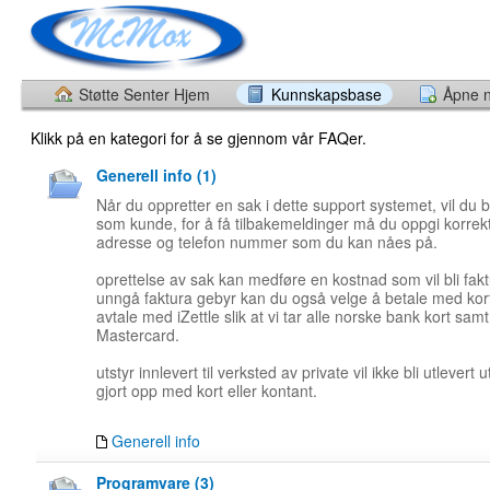
Støtte Senter Hjem
Kunnskapsbase
Åpne n
Klikk på en kategori for å se gjennom vår FAQer.
Generell info (1)
Når du oppretter en sak i dette support systemet, vil du bl
som kunde, for å få tilbakemeldinger må du oppgi korrek
adresse og telefon nummer som du kan nåes på.
oprettelse av sak kan medføre en kostnad som vil bli faktu
unngå faktura gebyr kan du også velge å betale med ko
avtale med iZettle slik at vi tar alle norske bank kort sam
Mastercard.
utstyr innlevert til verksted av private vil ikke bli utlevert 
gjort opp med kort eller kontant.
Generell info
Programvare (3)