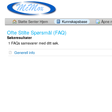
Støtte Senter Hjem
Kunnskapsbase
Åpne n
Ofte Stilte Spørsmål (FAQ)
Søkeresultater
1 FAQs samsvarer med ditt søk.
Generell info