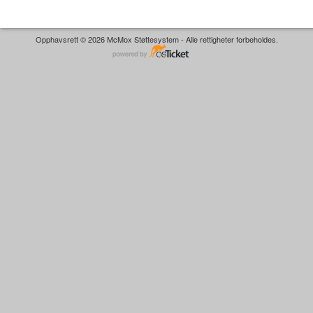
Opphavsrett © 2026 McMox Støttesystem - Alle rettigheter forbeholdes.