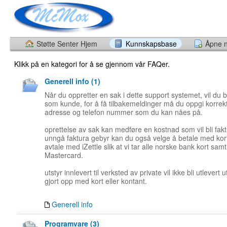
Støtte Senter Hjem
Kunnskapsbase
Åpne n
Klikk på en kategori for å se gjennom vår FAQer.
Generell info (1)
Når du oppretter en sak i dette support systemet, vil du bl
som kunde, for å få tilbakemeldinger må du oppgi korrek
adresse og telefon nummer som du kan nåes på.
oprettelse av sak kan medføre en kostnad som vil bli faktu
unngå faktura gebyr kan du også velge å betale med ko
avtale med iZettle slik at vi tar alle norske bank kort sam
Mastercard.
utstyr innlevert til verksted av private vil ikke bli utlevert 
gjort opp med kort eller kontant.
Generell info
Programvare (3)