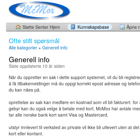
Støtte Senter Hjem
Kunnskapsbase
Åpne n
Ofte stilt spørsmål
Alle kategorier
»
Generell info
Generell info
Siste oppdaterte 10 år siden
Når du oppretter en sak i dette support systemet, vil du bli registr
å få tilbakemeldinger må du oppgi korrekt epost adresse og tele
du kan nåes på.
oprettelse av sak kan medføre en kostnad som vil bli fakturert. for
gebyr kan du også velge å betale med kort, McMox har avtale med iZ
tar alle norske bank kort samt Visa og Mastercard.
utstyr innlevert til verksted av private vil ikke bli utlevert uten at d
kort eller kontant.