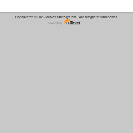
Opphavsrett © 2026 McMox Støttesystem - Alle rettigheter forbeholdes.