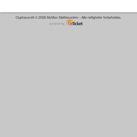
Opphavsrett © 2026 McMox Støttesystem - Alle rettigheter forbeholdes.